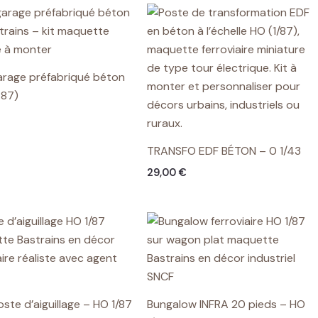
garage préfabriqué béton
:87)
TRANSFO EDF BÉTON – 0 1/43
29,00
€
oste d’aiguillage – HO 1/87
Bungalow INFRA 20 pieds – HO