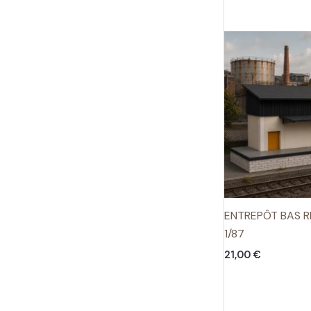
ENTREPÔT BAS RE
1/87
21,00
€