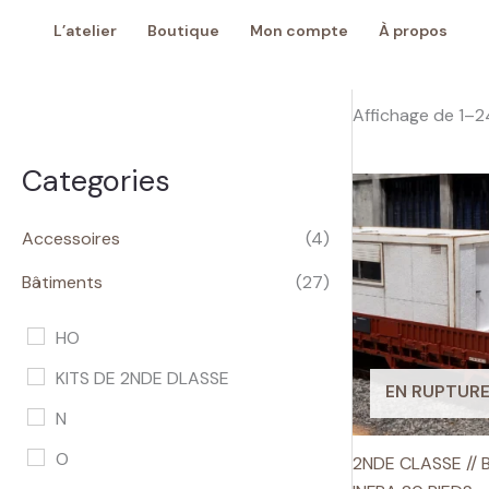
Aller
L’atelier
Boutique
Mon compte
À propos
au
contenu
Affichage de 1–24
Categories
Accessoires
(4)
Bâtiments
(27)
HO
KITS DE 2NDE DLASSE
EN RUPTURE
N
O
2NDE CLASSE //