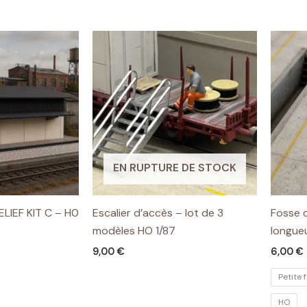
EN RUPTURE DE STOCK
LIEF KIT C – H0
Escalier d’accès – lot de 3
Fosse d
modèles HO 1/87
longueu
9,00
€
6,00
€
Petite 
HO