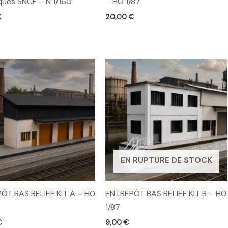
ques SNCF – N 1/160
– HO 1/87
€
20,00
€
EN RUPTURE DE STOCK
ÔT BAS RELIEF KIT A – H0
ENTREPÔT BAS RELIEF KIT B – H0
1/87
€
9,00
€