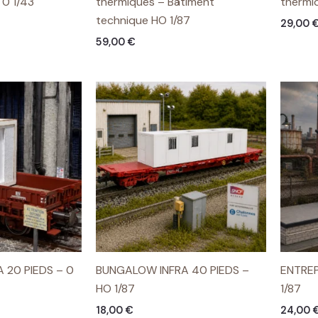
 0 1/43
thermiques – Bâtiment
thermi
technique HO 1/87
29,00
59,00
€
 20 PIEDS – 0
BUNGALOW INFRA 40 PIEDS –
ENTREP
HO 1/87
1/87
18,00
€
24,00