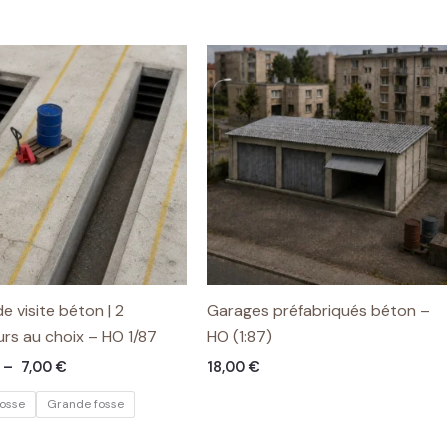
e visite béton | 2
Garages préfabriqués béton –
rs au choix – HO 1/87
HO (1:87)
Plage
–
7,00
€
18,00
€
de
prix :
fosse
Grande fosse
6,00 €
à