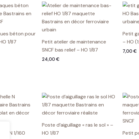
ques béton pour
Petit 
HO 1/87
Petit atelier de maintenance
– HO (1
SNCF bas relief – HO 1/87
7,00
€
24,00
€
Poste d’aiguillage « ras le sol » –
n – N 1/160
HO 1/87
Petit p