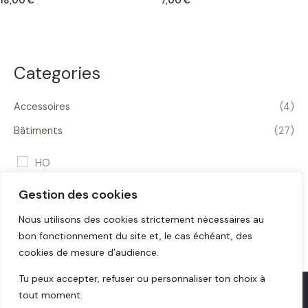
18,00
€
7,00
€
Categories
Accessoires
(4)
Bâtiments
(27)
HO
Gestion des cookies
FILTRER
Nous utilisons des cookies strictement nécessaires au
bon fonctionnement du site et, le cas échéant, des
cookies de mesure d’audience.
Tu peux accepter, refuser ou personnaliser ton choix à
tout moment.
© 2026 Bast One Design –
bastrains.shop |
CGV |
CGV Pro