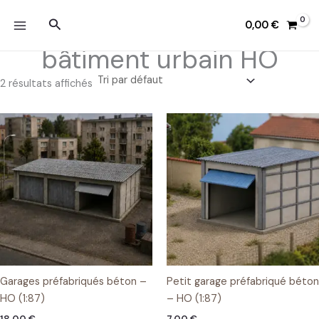
Aller
Rechercher
au
0,00
€
contenu
bâtiment urbain HO
2 résultats affichés
Garages préfabriqués béton –
Petit garage préfabriqué béton
HO (1:87)
– HO (1:87)