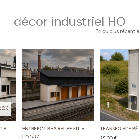
décor industriel HO
OCK
T B –
ENTREPÔT BAS RELIEF KIT A –
TRANSFO EDF BÉT
H0 1/87
29,00
€