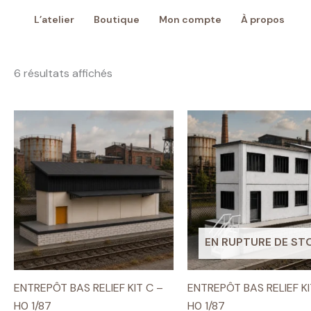
Aller
L’atelier
Boutique
Mon compte
À propos
au
contenu
Trié
6 résultats affichés
du
plus
récent
au
plus
ancien
EN RUPTURE DE ST
ENTREPÔT BAS RELIEF KIT C –
ENTREPÔT BAS RELIEF KI
H0 1/87
H0 1/87