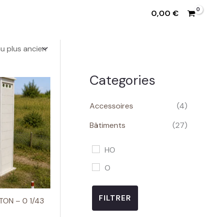
0,00
€
Categories
Accessoires
(4)
Bâtiments
(27)
HO
O
FILTRER
ON – 0 1/43