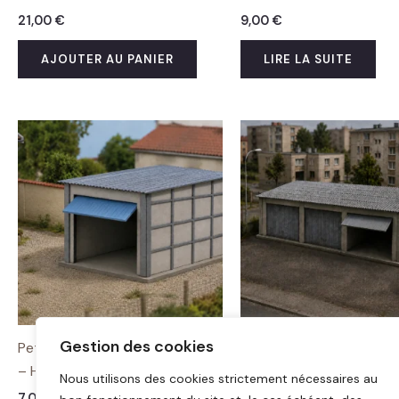
21,00
€
9,00
€
AJOUTER AU PANIER
LIRE LA SUITE
Gestion des cookies
Petit garage préfabriqué béton
Garages préfabriqués b
– HO (1:87)
HO (1:87)
Nous utilisons des cookies strictement nécessaires au
7,00
€
18,00
€